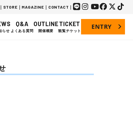
｜
STORE
｜
MAGAZINE
｜
CONTACT
｜
EWS
Q&A
OUTLINE
TICKET
ENTRY
知らせ
よくある質問
開催概要
観覧チケット
せ