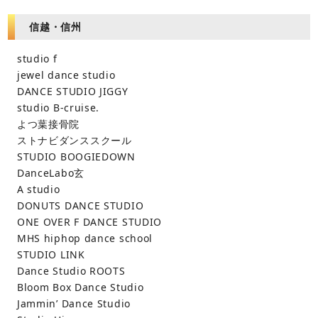
信越・信州
studio f
jewel dance studio
DANCE STUDIO JIGGY
studio B-cruise.
よつ葉接骨院
ストナビダンススクール
STUDIO BOOGIEDOWN
DanceLabo玄
A studio
DONUTS DANCE STUDIO
ONE OVER F DANCE STUDIO
MHS hiphop dance school
STUDIO LINK
Dance Studio ROOTS
Bloom Box Dance Studio
Jammin’ Dance Studio