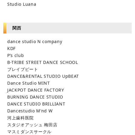
Studio Luana
関西
dance studio N company
KDF
P’s club
B-TRIBE STREET DANCE SCHOOL
ブレイブビート
DANCE&RENTAL STUDIO UpBEAT
Dance Studio MINT
JACKPOT DANCE FACTORY
BURNING DANCE STUDIO
DANCE STUDIO BRILLIANT
Dancestudio M’nd W
河上歯科医院
スタジオアッシュ 梅田店
マスミダンスサークル