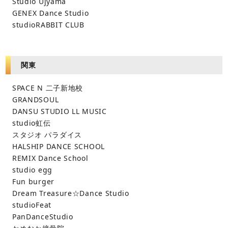
Studio Ujyama
GENEX Dance Studio
studioRABBIT CLUB
関東
SPACE N 二子新地校
GRANDSOUL
DANSU STUDIO LL MUSIC
studio虹伝
スタジオ パラダイス
HALSHIP DANCE SCHOOL
REMIX Dance School
studio egg
Fun burger
Dream Treasure☆Dance Studio
studioFeat
PanDanceStudio