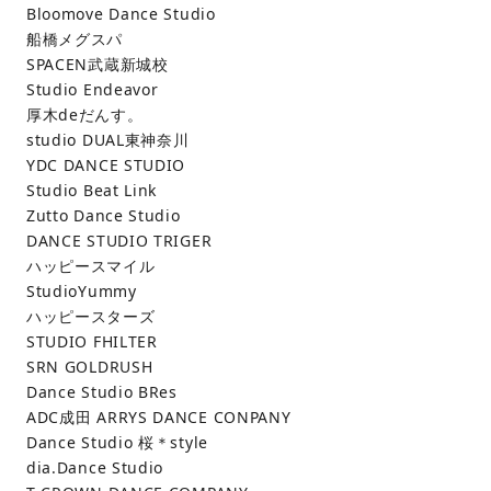
Bloomove Dance Studio
船橋メグスパ
SPACEN武蔵新城校
Studio Endeavor
厚木deだんす。
studio DUAL東神奈川
YDC DANCE STUDIO
Studio Beat Link
Zutto Dance Studio
DANCE STUDIO TRIGER
ハッピースマイル
StudioYummy
ハッピースターズ
STUDIO FHILTER
SRN GOLDRUSH
Dance Studio BRes
ADC成田 ARRYS DANCE CONPANY
Dance Studio 桜＊style
dia.Dance Studio