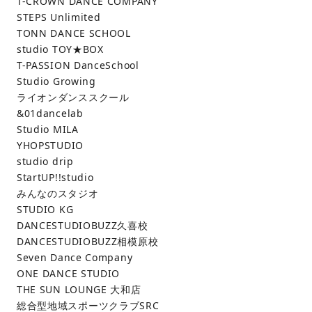
T-CROWN DANCE COMPANY
STEPS Unlimited
TONN DANCE SCHOOL
studio TOY★BOX
T-PASSION DanceSchool
Studio Growing
ライオンダンススクール
&01dancelab
Studio MILA
YHOPSTUDIO
studio drip
StartUP!!studio
みんなのスタジオ
STUDIO KG
DANCESTUDIOBUZZ久喜校
DANCESTUDIOBUZZ相模原校
Seven Dance Company
ONE DANCE STUDIO
THE SUN LOUNGE 大和店
総合型地域スポーツクラブSRC