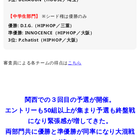
【中学生部門】
※シード権は優勝のみ
優勝: D.I.G.（HIPHOP／三重）
準優勝: INNOCENCE（HIPHOP／大阪）
3位: P.chatist（HIPHOP／大阪）
審査員による各チームの得点は
こちら
関西での３回目の予選が開催。
エントリーも50組以上が集まり予選も終盤戦
になり緊張感が増してきた。
両部門共に優勝と準優勝が同率になり大混戦