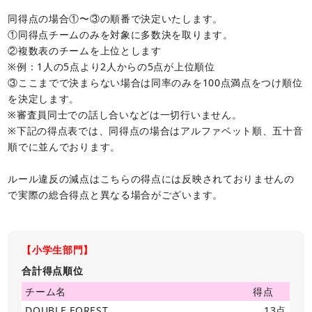
同得点の場合①〜③の順番で決定いたします。
①同得点チームのみを対象に多数決を取ります。
②複数表のチームを上位とします
※例：1人の5点より2人からの5点が上位順位
③ここまでで決まらない場合は同率のみを100点満点をつけ順位
を決定します。
※審査員同士での話し合いなどは一切行いません。
※下記の得点表では、同得点の場合はアルファベット順、五十音
順でに並んでおります。
ルール違反の減点はこちらの得点には反映されておりませんの
で実際の総合得点と異なる場合がございます。
【小学生部門】
合計得点順位
チーム名
得点
DOUBLE FOREST
13点