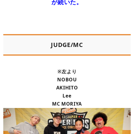
が続いた。
JUDGE/MC
※左より
NOBOU
AKIHITO
Lee
MC MORIYA