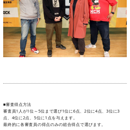
■審査得点方法
審査員1人が1位～5位まで選び1位に6点、2位に4点、3位に3
点、4位に2点、5位に1点を与えます。
最終的に各審査員の得点のみの総合得点で選びます。