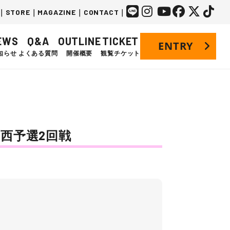
｜
STORE
｜
MAGAZINE
｜
CONTACT
｜
EWS
Q&A
OUTLINE
TICKET
ENTRY
知らせ
よくある質問
開催概要
観覧チケット
0 関西予選2回戦