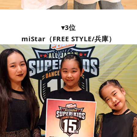
▾3位
miStar（FREE STYLE/兵庫）