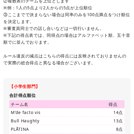
②複数表のチームを上位とします
※例：1人の5点より2人からの5点が上位順位
③ここまでで決まらない場合は同率のみを100点満点をつけ順位
を決定します。
※審査員同士での話し合いなどは一切行いません。
※下記の得点表では、同得点の場合はアルファベット順、五十音
順でに並んでおります。
ルール違反の減点はこちらの得点には反映されておりませんの
で実際の総合得点と異なる場合がございます。
【小学生部門】
合計得点順位
チーム名
得点
M’de facto vis
14点
Bull Haughty
13点
PLÅTINA
8点