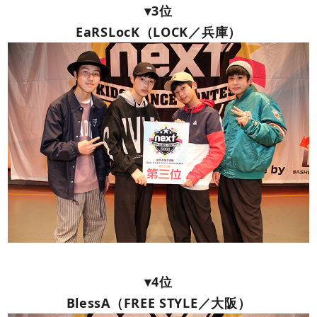
▾3位
EaRSLocK（LOCK／兵庫）
▾4位
BlessA（FREE STYLE／大阪）