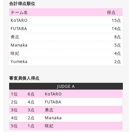
合計得点順位
チーム名
得点
KoTARO
15点
FUTABA
14点
勇志
8点
Manaka
5点
咲妃
4点
Yumeka
2点
審査員個人得点
JUDGE A
1位
6点
KoTARO
2位
4点
FUTABA
3位
3点
勇志
4位
2点
Manaka
5位
1点
咲妃