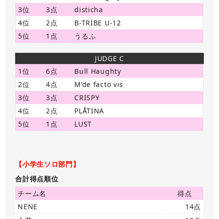
3位
3点
disticha
4位
2点
B-TRIBE U-12
5位
1点
うるふ
JUDGE C
1位
6点
Bull Haughty
2位
4点
M’de facto vis
3位
3点
CRISPY
4位
2点
PLÅTINA
5位
1点
LUST
【小学生ソロ部門】
合計得点順位
チーム名
得点
NENE
14点