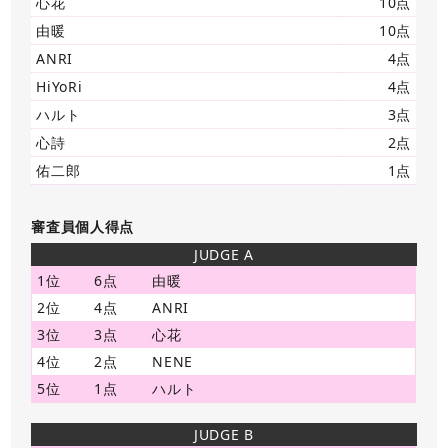
心花
10点
由暖
10点
ANRI
4点
HiYoRi
4点
ハルト
3点
心詩
2点
佑二郎
1点
審査員個人得点
JUDGE A
1位
6点
由暖
2位
4点
ANRI
3位
3点
心花
4位
2点
NENE
5位
1点
ハルト
JUDGE B