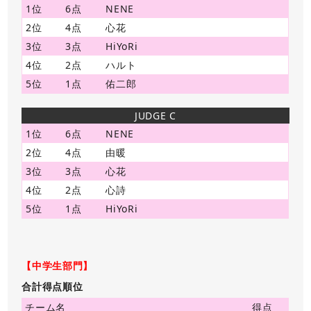
1位
6点
NENE
2位
4点
心花
3位
3点
HiYoRi
4位
2点
ハルト
5位
1点
佑二郎
JUDGE C
1位
6点
NENE
2位
4点
由暖
3位
3点
心花
4位
2点
心詩
5位
1点
HiYoRi
【中学生部門】
合計得点順位
チーム名
得点