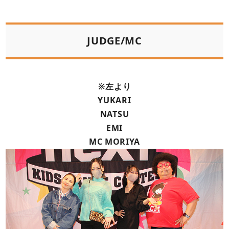
JUDGE/MC
※左より
YUKARI
NATSU
EMI
MC MORIYA