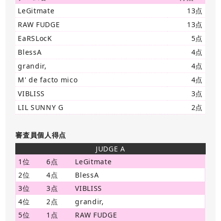
LeGitmate
13点
RAW FUDGE
13点
EaRSLocK
5点
BlessA
4点
grandir,
4点
M' de facto mico
4点
VIBLISS
3点
LIL SUNNY G
2点
審査員個人得点
JUDGE A
1位
6点
LeGitmate
2位
4点
BlessA
3位
3点
VIBLISS
4位
2点
grandir,
5位
1点
RAW FUDGE