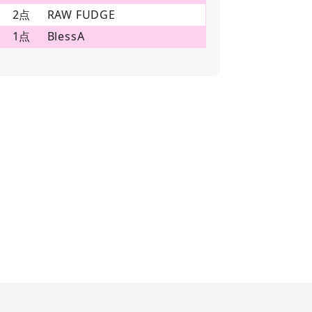
2点
RAW FUDGE
1点
BlessA