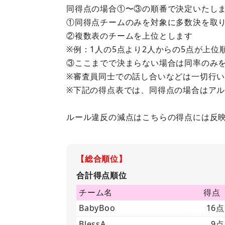
同得点の場合①〜③の順番で決定いたし
①同得点チームのみを対象に多数決を取
②複数表のチームを上位とします
※例：1人の5点より2人からの5点が上位
③ここまでで決まらない場合は同率のみを
※審査員同士での話し合いなどは一切行
※下記の得点表では、同得点の場合はア
ルール違反の減点はこちらの得点には反
【総合順位】
合計得点順位
チーム名
得点
BabyBoo
16点
BlessA
9点