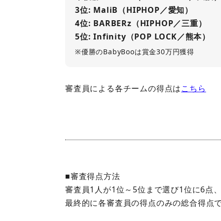
3位: MaliB（HIPHOP／愛知）
4位: BARBERz（HIPHOP／三重）
5位: Infinity（POP LOCK／熊本）
※優勝のBabyBooは賞金30万円獲得
審査員による各チームの得点は
こちら
■審査得点方法
審査員1人が1位～5位まで選び1位に6点、
最終的に各審査員の得点のみの総合得点