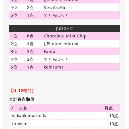
4位
2点
So☆A☆Ra
5位
1点
てとらぽっと
JUDGE C
1位
6点
Chocolate Mint Chip
2位
4点
J,Blacker-edition
3位
3点
Fanta
4位
2点
てとらぽっと
5位
1点
kobiruma
【U-12部門】
合計得点順位
チーム名
得点
makalikamakalika
10点
Uhhwee
10点