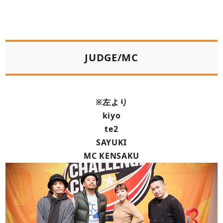
JUDGE/MC
※左より
kiyo
te2
SAYUKI
MC KENSAKU