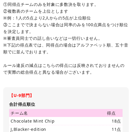
①同得点チームのみを対象に多数決を取ります。
②複数表のチームを上位とします
※例：1人の5点より2人からの5点が上位順位
③ここまでで決まらない場合は同率のみを100点満点をつけ順位
を決定します。
※審査員同士での話し合いなどは一切行いません。
※下記の得点表では、同得点の場合はアルファベット順、五十音
順でに並んでおります。
ルール違反の減点はこちらの得点には反映されておりませんの
で実際の総合得点と異なる場合がございます。
【U-9部門】
合計得点順位
チーム名
得点
Chocolate Mint Chip
18点
J,Blacker-edition
11点