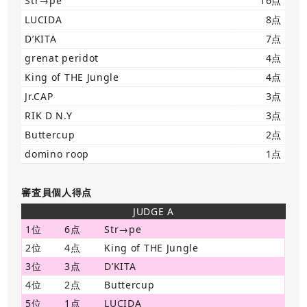
Str→pe
16点
LUCIDA
8点
D’KITA
7点
grenat peridot
4点
King of THE Jungle
4点
Jr.CAP
3点
RIK D N.Y
3点
Buttercup
2点
domino roop
1点
審査員個人得点
JUDGE A
1位
6点
Str→pe
2位
4点
King of THE Jungle
3位
3点
D’KITA
4位
2点
Buttercup
5位
1点
LUCIDA