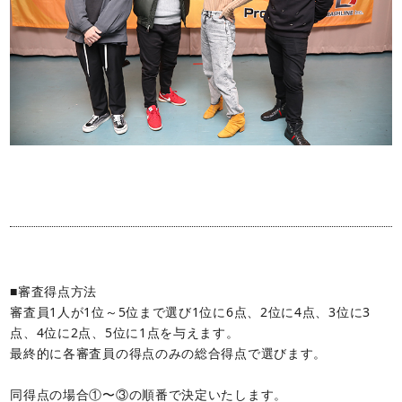
■審査得点方法
審査員1人が1位～5位まで選び1位に6点、2位に4点、3位に3
点、4位に2点、5位に1点を与えます。
最終的に各審査員の得点のみの総合得点で選びます。
同得点の場合①〜③の順番で決定いたします。