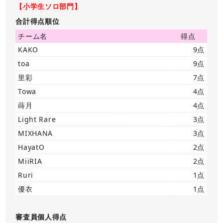
【小学生ソロ部門】
合計得点順位
チーム名
得点
KAKO
9点
toa
9点
里彩
7点
Towa
4点
蒔月
4点
Light Rare
3点
MIXHANA
3点
HayatO
2点
MiiRIA
2点
Ruri
1点
優衣
1点
審査員個人得点