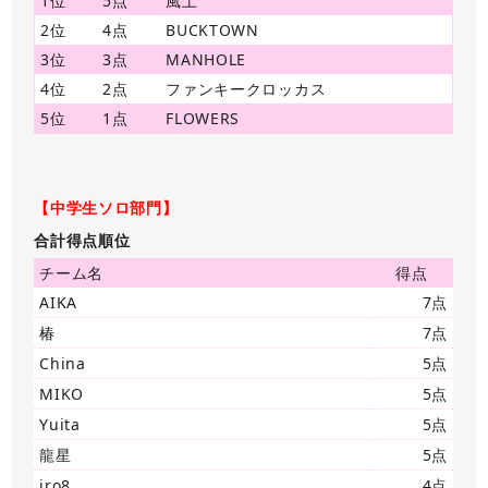
1位
5点
風土
2位
4点
BUCKTOWN
3位
3点
MANHOLE
4位
2点
ファンキークロッカス
5位
1点
FLOWERS
【中学生ソロ部門】
合計得点順位
チーム名
得点
AIKA
7点
椿
7点
China
5点
MIKO
5点
Yuita
5点
龍星
5点
iro8
4点