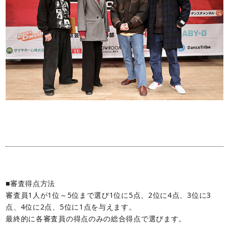
■審査得点方法
審査員1人が1位～5位まで選び1位に5点、2位に4点、3位に3
点、4位に2点、5位に1点を与えます。
最終的に各審査員の得点のみの総合得点で選びます。