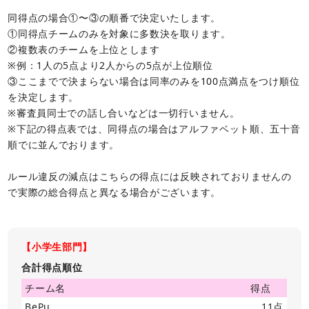
同得点の場合①〜③の順番で決定いたします。
①同得点チームのみを対象に多数決を取ります。
②複数表のチームを上位とします
※例：1人の5点より2人からの5点が上位順位
③ここまでで決まらない場合は同率のみを100点満点をつけ順位
を決定します。
※審査員同士での話し合いなどは一切行いません。
※下記の得点表では、同得点の場合はアルファベット順、五十音
順でに並んでおります。
ルール違反の減点はこちらの得点には反映されておりませんの
で実際の総合得点と異なる場合がございます。
【小学生部門】
合計得点順位
チーム名
得点
BePu
11点