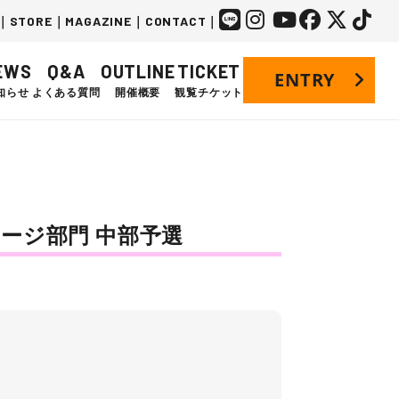
｜
STORE
｜
MAGAZINE
｜
CONTACT
｜
EWS
Q&A
OUTLINE
TICKET
ENTRY
知らせ
よくある質問
開催概要
観覧チケット
25 ラージ部門 中部予選