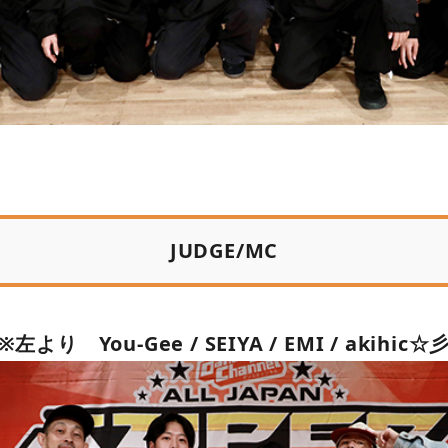
JUDGE/MC
※左より You-Gee / SEIYA / EMI / akihic☆