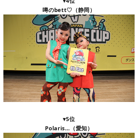
▾4位
噂のbett♡（静岡）
▾5位
Polaris…（愛知）