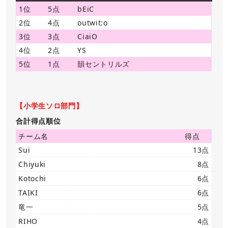
1位
5点
bEiC
2位
4点
outwit:o
3位
3点
CiaiO
4位
2点
YS
5位
1点
韻セントリルズ
【小学生ソロ部門】
合計得点順位
チーム名
得点
Sui
13点
Chiyuki
8点
Kotochi
6点
TAIKI
6点
竜一
5点
RIHO
4点