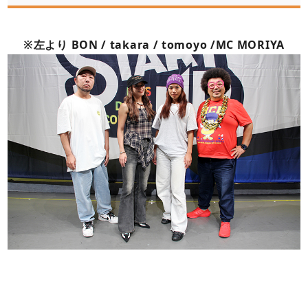
※左より BON / takara / tomoyo /MC MORIYA