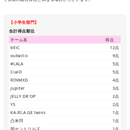
【小学生部門】
合計得点順位
チーム名
得点
bEiC
12点
outwit:o
9点
#LALA
5点
CiaiO
5点
RINMXD
4点
jupiter
3点
JELLY DR'OP
2点
YS
2点
KA.RI.A.GE twins
1点
凸米凹
1点
韻セントリルズ
1点