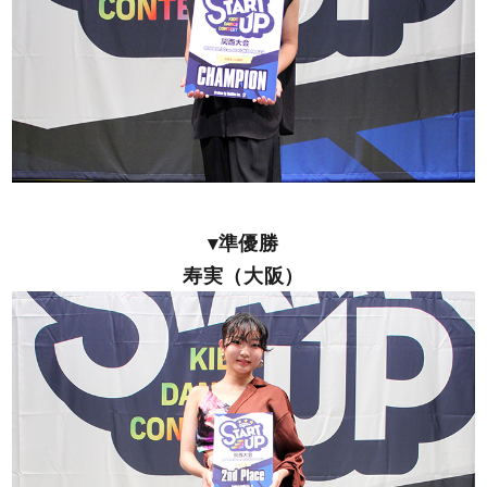
▾準優勝
寿実（大阪）