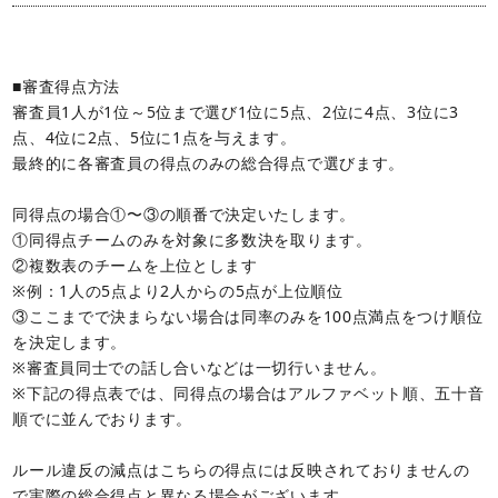
■審査得点方法
審査員1人が1位～5位まで選び1位に5点、2位に4点、3位に3
点、4位に2点、5位に1点を与えます。
最終的に各審査員の得点のみの総合得点で選びます。
同得点の場合①〜③の順番で決定いたします。
①同得点チームのみを対象に多数決を取ります。
②複数表のチームを上位とします
※例：1人の5点より2人からの5点が上位順位
③ここまでで決まらない場合は同率のみを100点満点をつけ順位
を決定します。
※審査員同士での話し合いなどは一切行いません。
※下記の得点表では、同得点の場合はアルファベット順、五十音
順でに並んでおります。
ルール違反の減点はこちらの得点には反映されておりませんの
で実際の総合得点と異なる場合がございます。