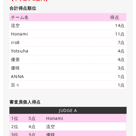
合計得点順位
チーム名
得点
流空
14点
Honami
11点
iro8
7点
Yotsuha
4点
優亜
4点
優咲
3点
ANNA
1点
百々
1点
審査員個人得点
JUDGE A
1位
5点
Honami
2位
4点
流空
3位
3点
優咲