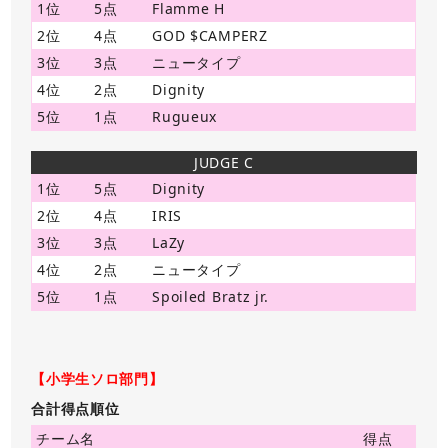
1位
5点
Flamme H
2位
4点
GOD $CAMPERZ
3位
3点
ニュータイプ
4位
2点
Dignity
5位
1点
Rugueux
JUDGE C
1位
5点
Dignity
2位
4点
IRIS
3位
3点
LaZy
4位
2点
ニュータイプ
5位
1点
Spoiled Bratz jr.
【小学生ソロ部門】
合計得点順位
チーム名
得点