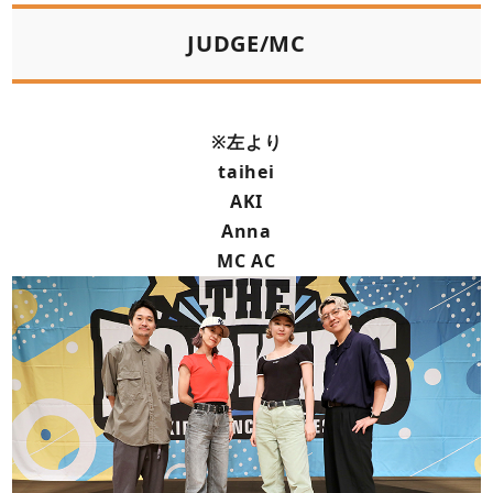
JUDGE/MC
※左より
taihei
AKI
Anna
MC AC