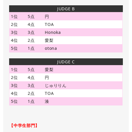
JUDGE B
1位
5点
円
2位
4点
TOA
3位
3点
Honoka
4位
2点
愛梨
5位
1点
otona
JUDGE C
1位
5点
愛梨
2位
4点
円
3位
3点
じゅりりん
4位
2点
TOA
5位
1点
湊
【中学生部門】