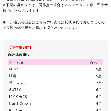
※下記の得点表では、同得点の場合はアルファベット順、五十音
順でに並んでおります。
ルール違反の減点はこちらの得点には反映されておりませんの
で実際の総合得点と異なる場合がございます。
【小学生部門】
合計得点順位
チーム名
得点
MiNX
9点
駈瞳
9点
我メロンズ
7点
GUTSY
6点
ICY CHiCK
6点
NorthCrown
4点
RayRay
4点