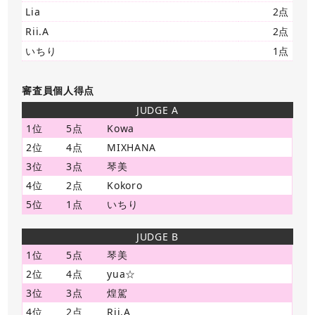
Lia
2点
Rii.A
2点
いちり
1点
審査員個人得点
JUDGE A
1位
5点
Kowa
2位
4点
MIXHANA
3位
3点
琴美
4位
2点
Kokoro
5位
1点
いちり
JUDGE B
1位
5点
琴美
2位
4点
yua☆
3位
3点
煌駕
4位
2点
Rii.A