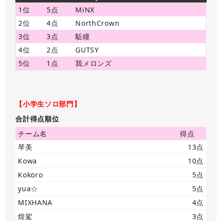
1位
5点
MiNX
2位
4点
NorthCrown
3位
3点
駈瞳
4位
2点
GUTSY
5位
1点
我メロンズ
【小学生ソロ部門】
合計得点順位
チーム名
得点
琴美
13点
Kowa
10点
Kokoro
5点
yua☆
5点
MIXHANA
4点
煌駕
3点