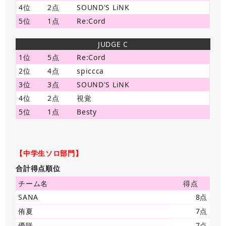
4位
2点
SOUND'S LiNK
5位
1点
Re:Cord
JUDGE C
1位
5点
Re:Cord
2位
4点
spiccca
3位
3点
SOUND'S LiNK
4位
2点
視覚
5位
1点
Besty
【中学生ソロ部門】
合計得点順位
チーム名
得点
SANA
8点
侑夏
7点
優咲
7点