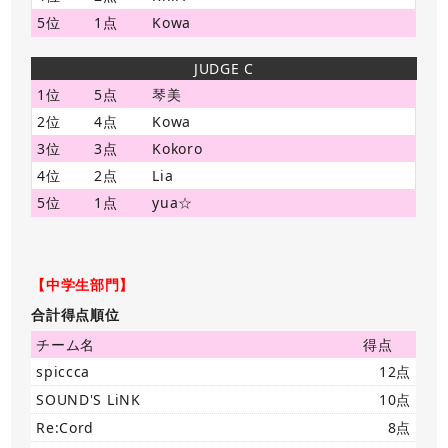
5位
1点
Kowa
JUDGE C
1位
5点
琴美
2位
4点
Kowa
3位
3点
Kokoro
4位
2点
Lia
5位
1点
yua☆
【中学生部門】
合計得点順位
チーム名
得点
spiccca
12点
SOUND'S LiNK
10点
Re:Cord
8点