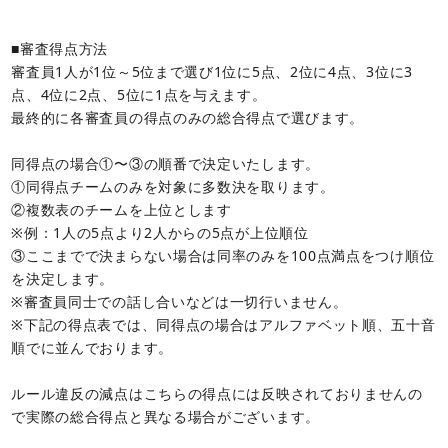
■審査得点方法
審査員1人が1位～5位まで選び1位に5点、2位に4点、3位に3
点、4位に2点、5位に1点を与えます。
最終的に各審査員の得点のみの総合得点で選びます。
同得点の場合①〜③の順番で決定いたします。
①同得点チームのみを対象に多数決を取ります。
②複数表のチームを上位とします
※例：1人の5点より2人からの5点が上位順位
③ここまでで決まらない場合は同率のみを100点満点をつけ順位
を決定します。
※審査員同士での話し合いなどは一切行いません。
※下記の得点表では、同得点の場合はアルファベット順、五十音
順でに並んでおります。
ルール違反の減点はこちらの得点には反映されておりませんの
で実際の総合得点と異なる場合がございます。