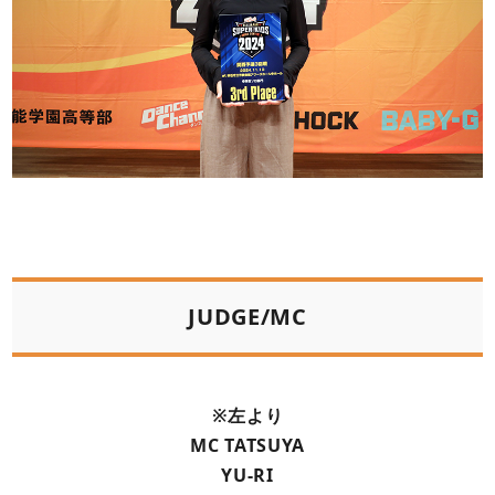
JUDGE/MC
※左より
MC TATSUYA
YU-RI