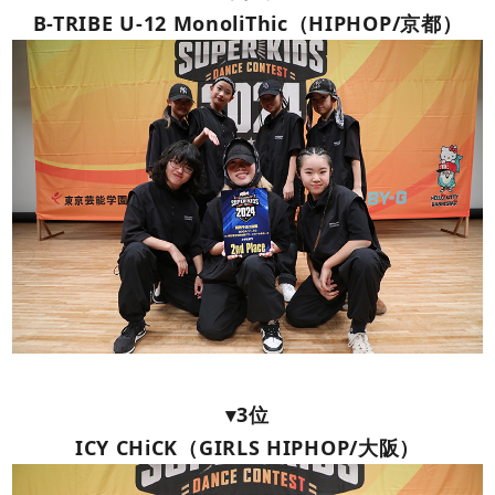
B-TRIBE U-12 MonoliThic（HIPHOP/京都）
▾3位
ICY CHiCK（GIRLS HIPHOP/大阪）