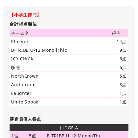
【小学生部門】
合計得点順位
チーム名
得点
Phoenix
14点
B-TRIBE U-12 MonoliThic
9点
ICY CHiCK
6点
駈瞳
6点
NorthCrown
5点
Anthurium
3点
Laughter
1点
Unite Spook
1点
審査員個人得点
JUDGE A
1位
5点
B-TRIBE U-12 MonoliThic