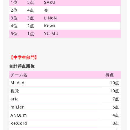
1位
5点
SAKU
2位
4点
奏
3位
3点
LiNoN
4位
2点
Kowa
5位
1点
YU-MU
【中学生部門】
合計得点順位
チーム名
得点
MsAsA
10点
視覚
10点
aria
7点
miLien
5点
ANOI'm
4点
Re:Cord
3点