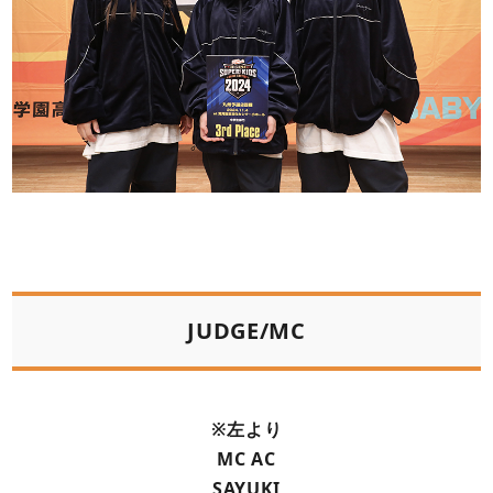
JUDGE/MC
※左より
MC AC
SAYUKI