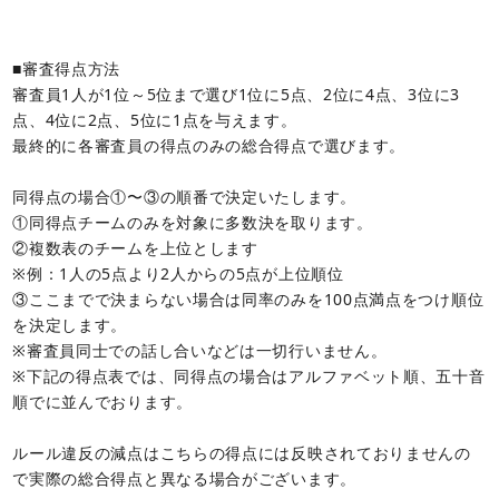
■審査得点方法
審査員1人が1位～5位まで選び1位に5点、2位に4点、3位に3
点、4位に2点、5位に1点を与えます。
最終的に各審査員の得点のみの総合得点で選びます。
同得点の場合①〜③の順番で決定いたします。
①同得点チームのみを対象に多数決を取ります。
②複数表のチームを上位とします
※例：1人の5点より2人からの5点が上位順位
③ここまでで決まらない場合は同率のみを100点満点をつけ順位
を決定します。
※審査員同士での話し合いなどは一切行いません。
※下記の得点表では、同得点の場合はアルファベット順、五十音
順でに並んでおります。
ルール違反の減点はこちらの得点には反映されておりませんの
で実際の総合得点と異なる場合がございます。