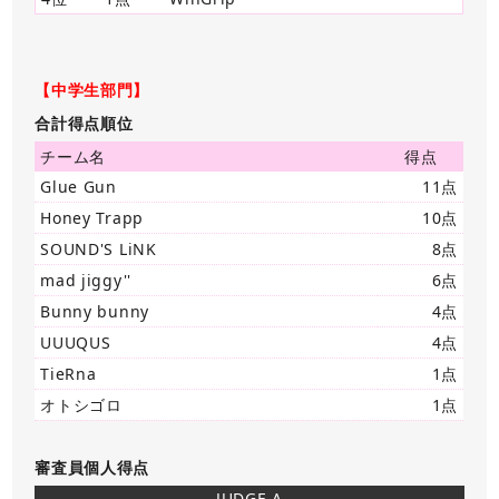
【中学生部門】
合計得点順位
チーム名
得点
Glue Gun
11点
Honey Trapp
10点
SOUND'S LiNK
8点
mad jiggy''
6点
Bunny bunny
4点
UUUQUS
4点
TieRna
1点
オトシゴロ
1点
審査員個人得点
JUDGE A