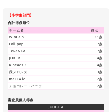
【小学生部門】
合計得点順位
チーム名
得点
WinGrip
11点
Lollipop
7点
TeRaNGa
7点
JOKER
4点
R'heads!!
4点
我メロンズ
3点
maＨＡlo
2点
チョコレートバニラ
2点
審査員個人得点
JUDGE A