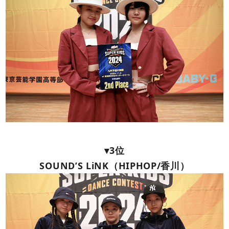
▾3位
SOUND’S LiNK（HIPHOP/香川）