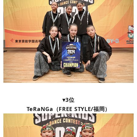
▾3位
TeRaNGa（FREE STYLE/福岡）