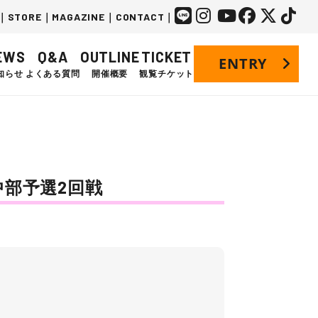
｜
STORE
｜
MAGAZINE
｜
CONTACT
｜
EWS
Q&A
OUTLINE
TICKET
ENTRY
知らせ
よくある質問
開催概要
観覧チケット
ズ 中部予選2回戦