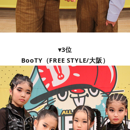
▾3位
BooTY（FREE STYLE/大阪）