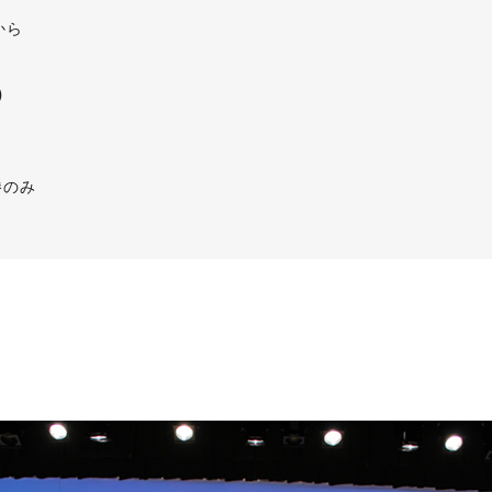
から
阪）
）
勝のみ