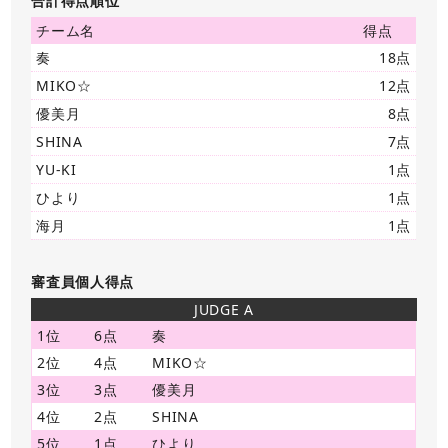
合計得点順位
チーム名
得点
奏
18点
MIKO☆
12点
優美月
8点
SHINA
7点
YU-KI
1点
ひより
1点
海月
1点
審査員個人得点
JUDGE A
1位
6点
奏
2位
4点
MIKO☆
3位
3点
優美月
4位
2点
SHINA
5位
1点
ひより