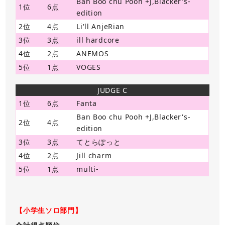
Ban Boo chu Pooh +J,Blacker's-
1位
6点
edition
2位
4点
Li'll AnjeRian
3位
3点
ill hardcore
4位
2点
ANEMOS
5位
1点
VOGES
JUDGE C
1位
6点
Fanta
Ban Boo chu Pooh +J,Blacker's-
2位
4点
edition
3位
3点
てとらぽっと
4位
2点
Jill charm
5位
1点
multi-
【小学生ソロ部門】