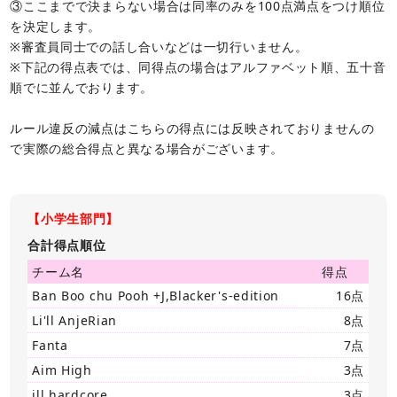
③ここまでで決まらない場合は同率のみを100点満点をつけ順位
を決定します。
※審査員同士での話し合いなどは一切行いません。
※下記の得点表では、同得点の場合はアルファベット順、五十音
順でに並んでおります。
ルール違反の減点はこちらの得点には反映されておりませんの
で実際の総合得点と異なる場合がございます。
【小学生部門】
合計得点順位
チーム名
得点
Ban Boo chu Pooh +J,Blacker's-edition
16点
Li'll AnjeRian
8点
Fanta
7点
Aim High
3点
ill hardcore
3点