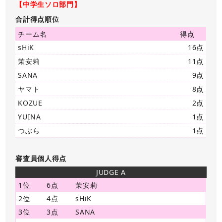
【中学生ソロ部門】
合計得点順位
チーム名
得点
sHiK
16点
茉安莉
11点
SANA
9点
ヤマト
8点
KOZUE
2点
YUINA
1点
つぶら
1点
審査員個人得点
JUDGE A
1位
6点
茉安莉
2位
4点
sHiK
3位
3点
SANA