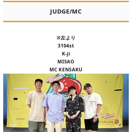
JUDGE/MC
※左より
3104st
K-ji
MISAO
MC KENSAKU