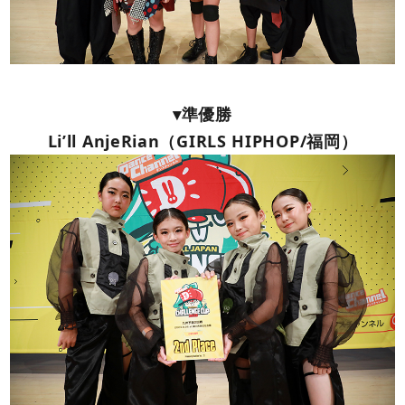
▾準優勝
Li’ll AnjeRian（GIRLS HIPHOP/福岡）