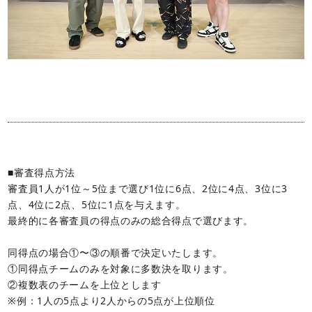
■審査得点方法
審査員1人が1位～5位まで選び1位に6点、2位に4点、3位に3
点、4位に2点、5位に1点を与えます。
最終的に各審査員の得点のみの総合得点で選びます。
同得点の場合①〜③の順番で決定いたします。
①同得点チームのみを対象に多数決を取ります。
②複数表のチームを上位とします
※例：1人の5点より2人からの5点が上位順位