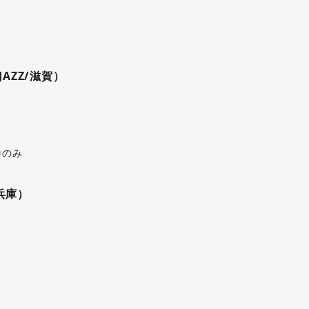
EJAZZ/滋賀）
）
）
勝のみ
/兵庫）