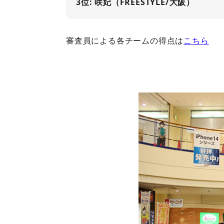
3位: 咲妃（FREESTYLE/大阪）
審査員による各チームの得点は
こちら