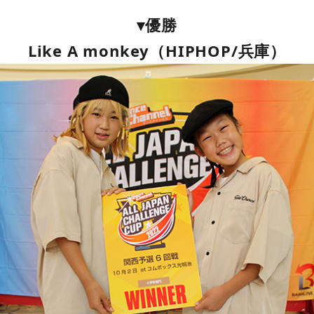
▾優勝
Like A monkey（HIPHOP/兵庫）