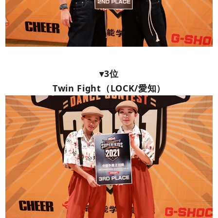
▾3位
Twin Fight（LOCK/愛知）