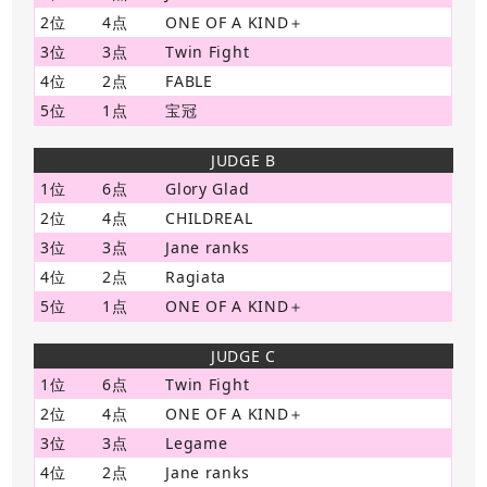
2位
4点
ONE OF A KIND＋
3位
3点
Twin Fight
4位
2点
FABLE
5位
1点
宝冠
JUDGE B
1位
6点
Glory Glad
2位
4点
CHILDREAL
3位
3点
Jane ranks
4位
2点
Ragiata
5位
1点
ONE OF A KIND＋
JUDGE C
1位
6点
Twin Fight
2位
4点
ONE OF A KIND＋
3位
3点
Legame
4位
2点
Jane ranks