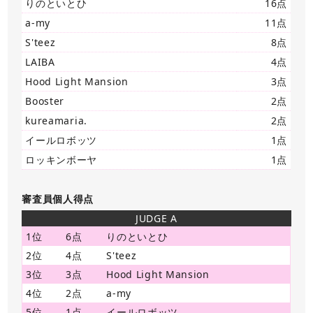
りのといとひ
16点
a-my
11点
S'teez
8点
LAIBA
4点
Hood Light Mansion
3点
Booster
2点
kureamaria.
2点
イールロボッツ
1点
ロッキンボーヤ
1点
審査員個人得点
JUDGE A
1位
6点
りのといとひ
2位
4点
S'teez
3位
3点
Hood Light Mansion
4位
2点
a-my
5位
1点
イールロボッツ