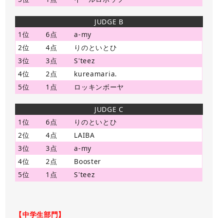
JUDGE B
1位
6点
a-my
2位
4点
りのといとひ
3位
3点
S'teez
4位
2点
kureamaria.
5位
1点
ロッキンボーヤ
JUDGE C
1位
6点
りのといとひ
2位
4点
LAIBA
3位
3点
a-my
4位
2点
Booster
5位
1点
S'teez
【中学生部門】