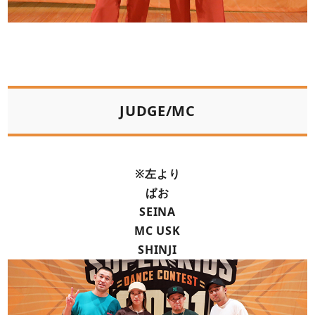
JUDGE/MC
※左より
ぱお
SEINA
MC USK
SHINJI