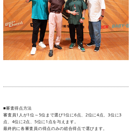
■審査得点方法
審査員1人が1位～5位まで選び1位に6点、2位に4点、3位に3
点、4位に2点、5位に1点を与えます。
最終的に各審査員の得点のみの総合得点で選びます。