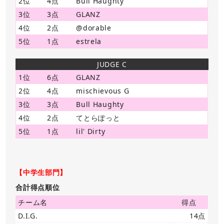
2位
4点
Bull Haughty
3位
3点
GLANZ
4位
2点
@dorable
5位
1点
estrela
JUDGE C
1位
6点
GLANZ
2位
4点
mischievous G
3位
3点
Bull Haughty
4位
2点
てとらぽっと
5位
1点
lil' Dirty
【中学生部門】
合計得点順位
チーム名
得点
D.I.G.
14点