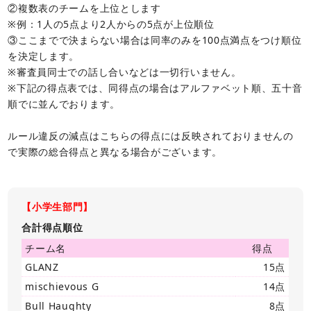
②複数表のチームを上位とします
※例：1人の5点より2人からの5点が上位順位
③ここまでで決まらない場合は同率のみを100点満点をつけ順位
を決定します。
※審査員同士での話し合いなどは一切行いません。
※下記の得点表では、同得点の場合はアルファベット順、五十音
順でに並んでおります。
ルール違反の減点はこちらの得点には反映されておりませんの
で実際の総合得点と異なる場合がございます。
【小学生部門】
合計得点順位
チーム名
得点
GLANZ
15点
mischievous G
14点
Bull Haughty
8点