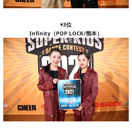
▾3位
Infinity（POP LOCK/熊本）