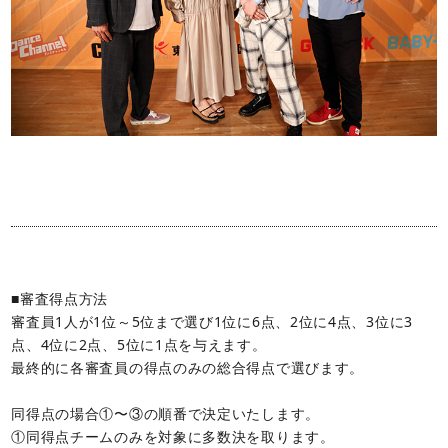
■審査得点方法
審査員1人が1位～5位まで選び1位に6点、2位に4点、3位に3
点、4位に2点、5位に1点を与えます。
最終的に各審査員の得点のみの総合得点で選びます。
同得点の場合①〜③の順番で決定いたします。
①同得点チームのみを対象に多数決を取ります。