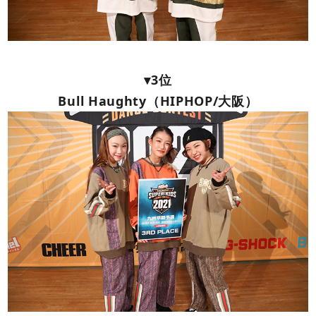
▾3位
Bull Haughty（HIPHOP/大阪）