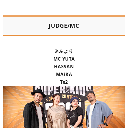
JUDGE/MC
※左より
MC YUTA
HASSAN
MAiKA
Te2