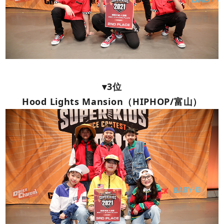
▾3位
Hood Lights Mansion（HIPHOP/富山）