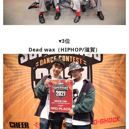
▾3位
Dead wax（HIPHOP/滋賀）