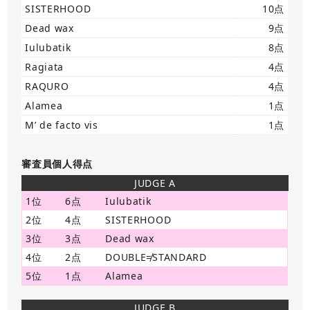
SISTERHOOD
10点
Dead wax
9点
Iulubatik
8点
Ragiata
4点
RAQURO
4点
Alamea
1点
M’ de facto vis
1点
審査員個人得点
JUDGE A
1位
6点
Iulubatik
2位
4点
SISTERHOOD
3位
3点
Dead wax
4位
2点
DOUBLE≠STANDARD
5位
1点
Alamea
JUDGE B