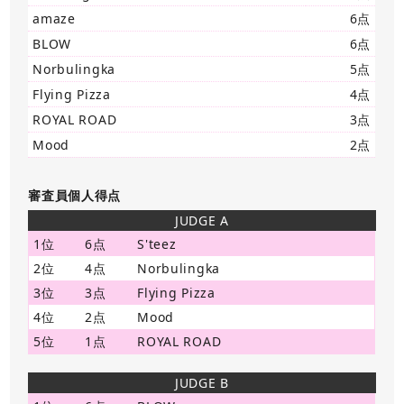
amaze
6点
BLOW
6点
Norbulingka
5点
Flying Pizza
4点
ROYAL ROAD
3点
Mood
2点
審査員個人得点
JUDGE A
1位
6点
S'teez
2位
4点
Norbulingka
3位
3点
Flying Pizza
4位
2点
Mood
5位
1点
ROYAL ROAD
JUDGE B