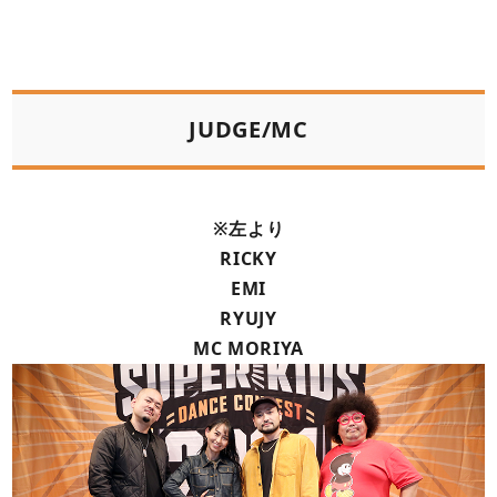
JUDGE/MC
※左より
RICKY
EMI
RYUJY
MC MORIYA