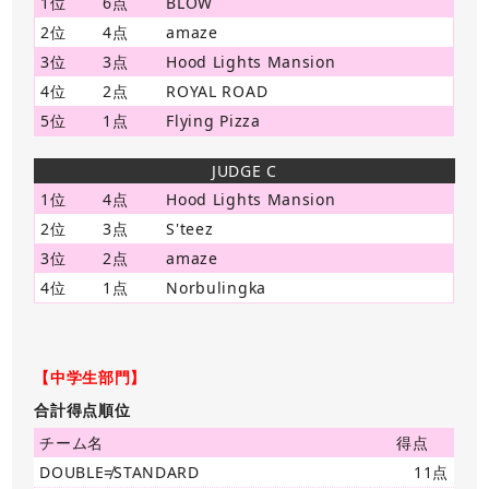
1位
6点
BLOW
2位
4点
amaze
3位
3点
Hood Lights Mansion
4位
2点
ROYAL ROAD
5位
1点
Flying Pizza
JUDGE C
1位
4点
Hood Lights Mansion
2位
3点
S'teez
3位
2点
amaze
4位
1点
Norbulingka
【中学生部門】
合計得点順位
チーム名
得点
DOUBLE≠STANDARD
11点