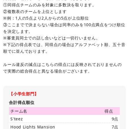
①同得点チームのみを対象に多数決を取ります。
②複数表のチームを上位とします
※例：1人の5点より2人からの5点が上位順位
③ここまでで決まらない場合は同率のみを100点満点をつけ順位
を決定します。
※審査員同士での話し合いなどは一切行いません。
※下記の得点表では、同得点の場合はアルファベット順、五十音
順でに並んでおります。
ルール違反の減点はこちらの得点には反映されておりませんの
で実際の総合得点と異なる場合がございます。
【小学生部門】
合計得点順位
チーム名
得点
S'teez
9点
Hood Lights Mansion
7点