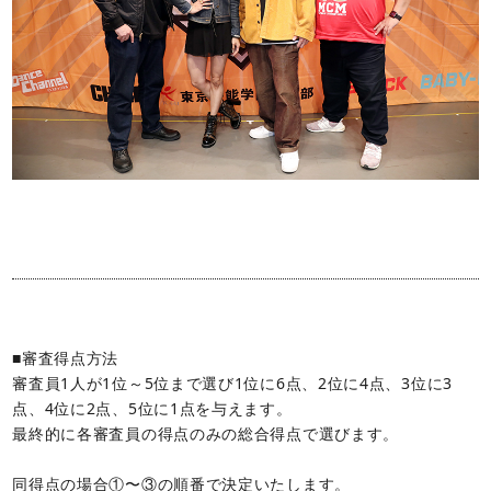
■審査得点方法
審査員1人が1位～5位まで選び1位に6点、2位に4点、3位に3
点、4位に2点、5位に1点を与えます。
最終的に各審査員の得点のみの総合得点で選びます。
同得点の場合①〜③の順番で決定いたします。