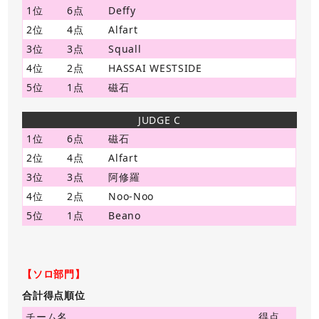
1位
6点
Deffy
2位
4点
Alfart
3位
3点
Squall
4位
2点
HASSAI WESTSIDE
5位
1点
磁石
JUDGE C
1位
6点
磁石
2位
4点
Alfart
3位
3点
阿修羅
4位
2点
Noo-Noo
5位
1点
Beano
【ソロ部門】
合計得点順位
チーム名
得点