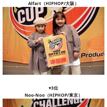
Alfart（HIPHOP/大阪）
▾3位
Noo-Noo（HIPHOP/東京）