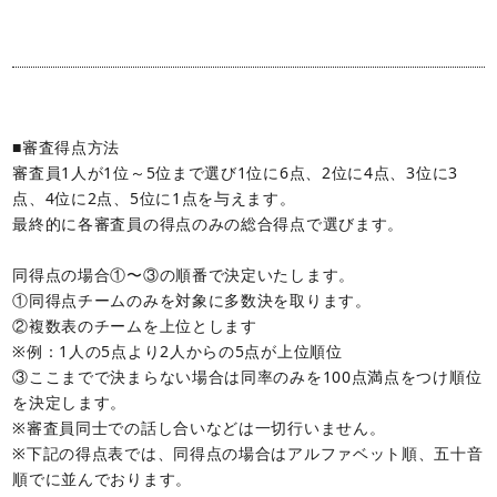
■審査得点方法
審査員1人が1位～5位まで選び1位に6点、2位に4点、3位に3
点、4位に2点、5位に1点を与えます。
最終的に各審査員の得点のみの総合得点で選びます。
同得点の場合①〜③の順番で決定いたします。
①同得点チームのみを対象に多数決を取ります。
②複数表のチームを上位とします
※例：1人の5点より2人からの5点が上位順位
③ここまでで決まらない場合は同率のみを100点満点をつけ順位
を決定します。
※審査員同士での話し合いなどは一切行いません。
※下記の得点表では、同得点の場合はアルファベット順、五十音
順でに並んでおります。