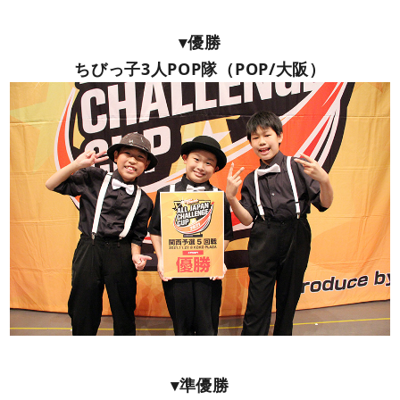
▾優勝
ちびっ子3人POP隊（POP/大阪）
▾準優勝