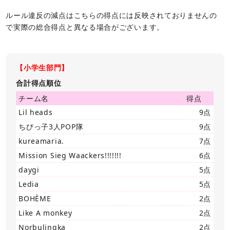
ルール違反の減点はこちらの得点には反映されておりませんの
で実際の総合得点と異なる場合がございます。
【小学生部門】
合計得点順位
チーム名
得点
Lil heads
9点
ちびっ子3人POP隊
9点
kureamaria.
7点
Mission Sieg Waackers!!!!!!!
6点
daygi
5点
Ledia
5点
BOHÈME
2点
Like A monkey
2点
Norbulingka
2点