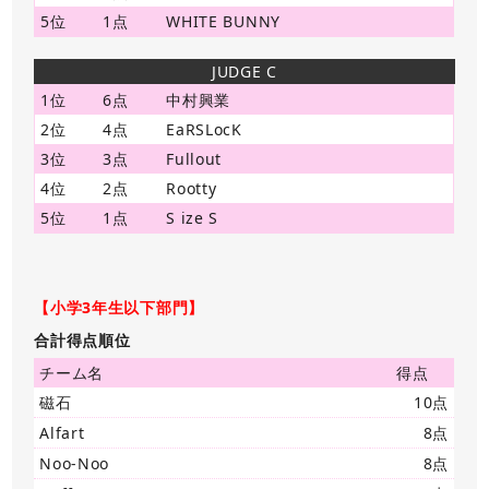
5位
1点
WHITE BUNNY
JUDGE C
1位
6点
中村興業
2位
4点
EaRSLocK
3位
3点
Fullout
4位
2点
Rootty
5位
1点
S ize S
【小学3年生以下部門】
合計得点順位
チーム名
得点
磁石
10点
Alfart
8点
Noo-Noo
8点