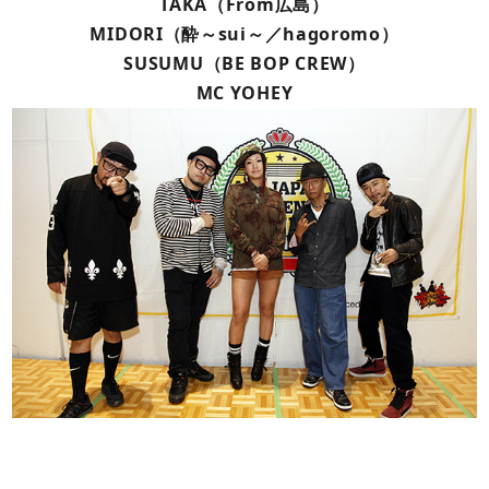
TAKA（From広島）
MIDORI（酔～sui～／hagoromo）
SUSUMU（BE BOP CREW）
MC YOHEY