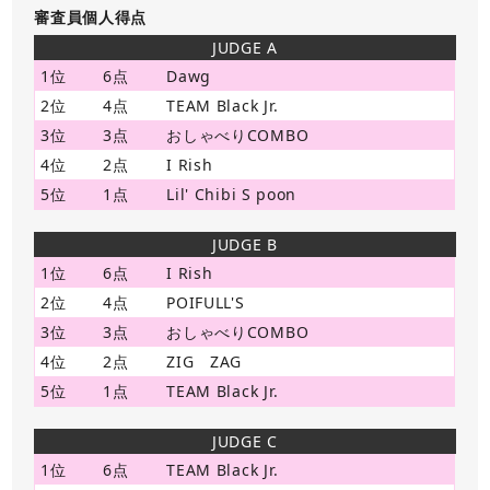
審査員個人得点
JUDGE A
1位
6点
Dawg
2位
4点
TEAM Black Jr.
3位
3点
おしゃべりCOMBO
4位
2点
I Rish
5位
1点
Lil' Chibi S poon
JUDGE B
1位
6点
I Rish
2位
4点
POIFULL'S
3位
3点
おしゃべりCOMBO
4位
2点
ZIG ZAG
5位
1点
TEAM Black Jr.
JUDGE C
1位
6点
TEAM Black Jr.