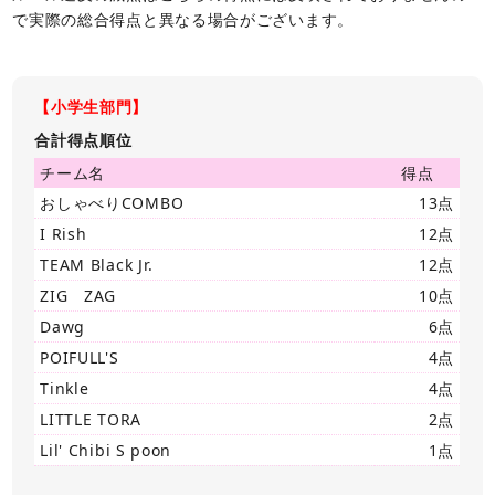
で実際の総合得点と異なる場合がございます。
【小学生部門】
合計得点順位
チーム名
得点
おしゃべりCOMBO
13点
I Rish
12点
TEAM Black Jr.
12点
ZIG ZAG
10点
Dawg
6点
POIFULL'S
4点
Tinkle
4点
LITTLE TORA
2点
Lil' Chibi S poon
1点