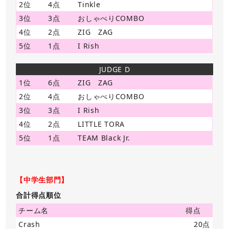
2位
4点
Tinkle
3位
3点
おしゃべりCOMBO
4位
2点
ZIG ZAG
5位
1点
I Rish
JUDGE D
1位
6点
ZIG ZAG
2位
4点
おしゃべりCOMBO
3位
3点
I Rish
4位
2点
LITTLE TORA
5位
1点
TEAM Black Jr.
【中学生部門】
合計得点順位
チーム名
得点
Crash
20点