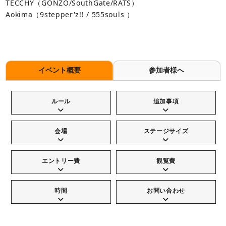
TECCHY（GONZO/SouthGate/RATS）
Aokima（9stepper'z!! / 555souls ）
イベント概要
参加者様へ
ルール
追加事項
会場
ステージサイズ
エントリー費
観覧費
時間
お問い合わせ