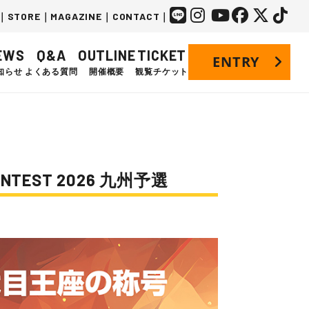
｜
STORE
｜
MAGAZINE
｜
CONTACT
｜
EWS
Q&A
OUTLINE
TICKET
ENTRY
知らせ
よくある質問
開催概要
観覧チケット
NTEST 2026 九州予選