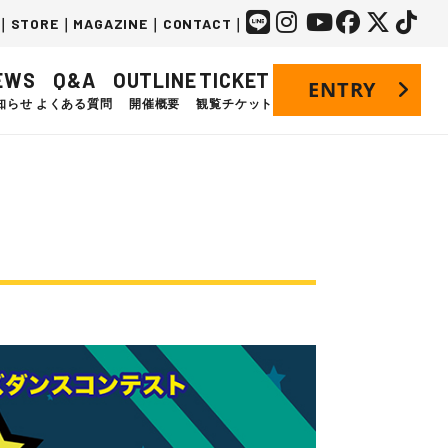
｜
STORE
｜
MAGAZINE
｜
CONTACT
｜
EWS
Q&A
OUTLINE
TICKET
ENTRY
知らせ
よくある質問
開催概要
観覧チケット