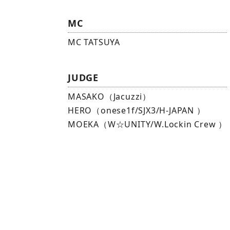
MC
MC TATSUYA
JUDGE
MASAKO（Jacuzzi）
HERO（onese1f/SJX3/H-JAPAN ）
MOEKA（W☆UNITY/W.Lockin Crew ）