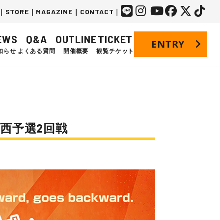
｜
STORE
｜
MAGAZINE
｜
CONTACT
｜
EWS
Q&A
OUTLINE
TICKET
ENTRY
知らせ
よくある質問
開催概要
観覧チケット
5 関西予選2回戦