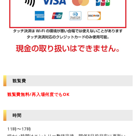
観覧費
観覧費無料/再入場何度でもOK
時間
11時〜17時
細かい時間はエントリー数確定後、開催5日前目安に更新い