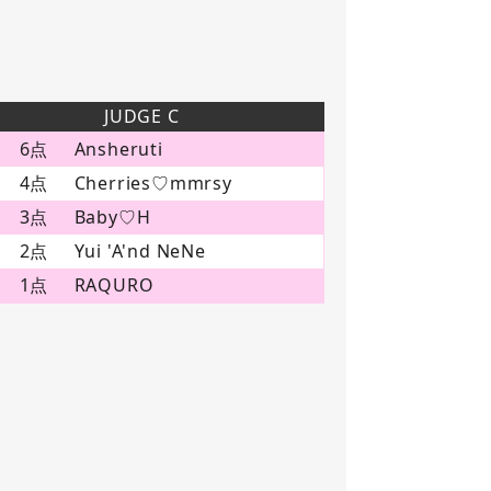
JUDGE C
6点
Ansheruti
4点
Cherries♡mmrsy
3点
Baby♡H
2点
Yui 'A'nd NeNe
1点
RAQURO