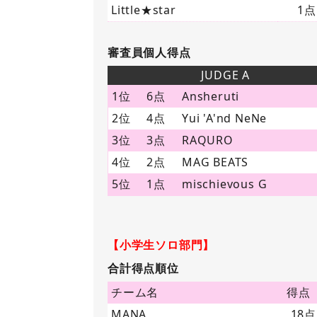
Little★star
1点
審査員個人得点
JUDGE A
1位
6点
Ansheruti
2位
4点
Yui 'A'nd NeNe
3位
3点
RAQURO
4位
2点
MAG BEATS
5位
1点
mischievous G
【小学生ソロ部門】
合計得点順位
チーム名
得点
MANA
18点