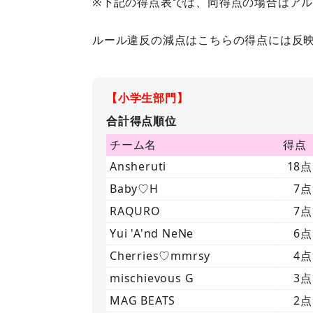
※下記の得点表では、同得点の場合はア
ルール違反の減点はこちらの得点には反
【小学生部門】
合計得点順位
チーム名
得点
Ansheruti
18点
Baby♡H
7点
RAQURO
7点
Yui 'A'nd NeNe
6点
Cherries♡mmrsy
4点
mischievous G
3点
MAG BEATS
2点