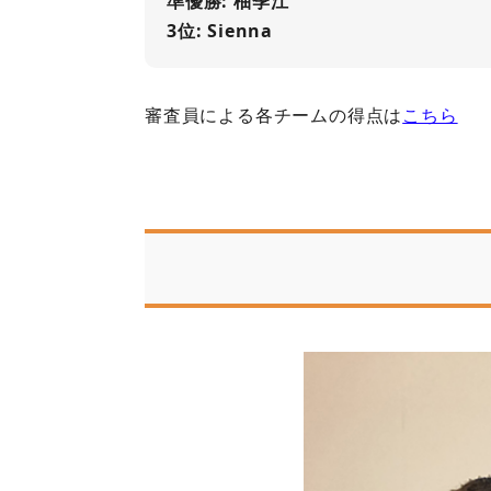
準優勝: 柚季江
3位: Sienna
審査員による各チームの得点は
こちら