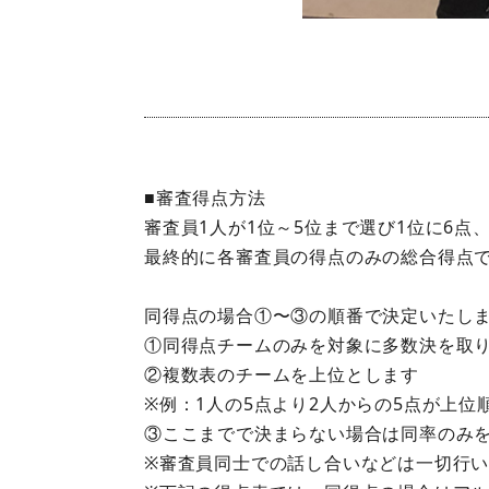
■審査得点方法
審査員1人が1位～5位まで選び1位に6点、
最終的に各審査員の得点のみの総合得点
同得点の場合①〜③の順番で決定いたし
①同得点チームのみを対象に多数決を取
②複数表のチームを上位とします
※例：1人の5点より2人からの5点が上位
③ここまでで決まらない場合は同率のみを
※審査員同士での話し合いなどは一切行