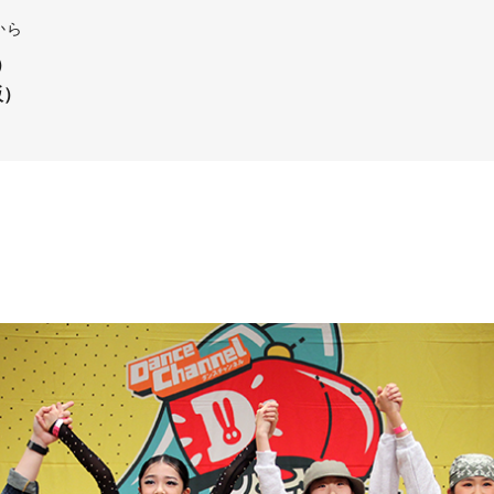
から
都）
阪）