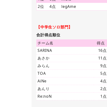
2位
4点
legAme
【中学生ソロ部門】
合計得点順位
チーム名
得点
SARINA
16点
あさか
11点
みらん
9点
TOA
5点
AiNe
4点
あんり
2点
Re:noN
1点