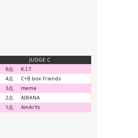
JUDGE C
6点
K.I.T
4点
C+B box friends
3点
meme
2点
AIRANA
1点
AmArYs