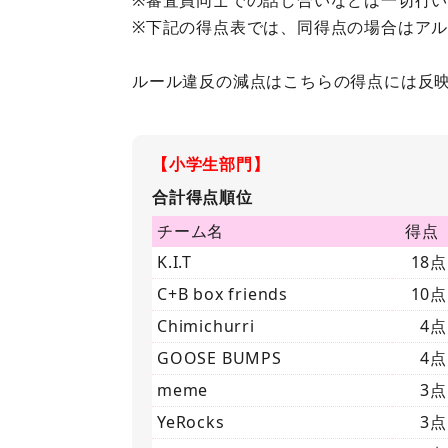
※下記の得点表では、同得点の場合はア
ルール違反の減点はこちらの得点には反
【小学生部門】
合計得点順位
チーム名
得点
K.I.T
18点
C+B box friends
10点
Chimichurri
4点
GOOSE BUMPS
4点
meme
3点
YeRocks
3点