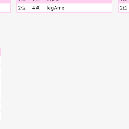
2位
4点
legAme
2位