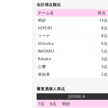
合計得点順位
チーム名
得点
明紗
13点
HIYORI
8点
リーナ
8点
Shizuku
6点
WATARU
5点
Rikako
3点
心響
3点
亜由美
2点
審査員個人得点
JUDGE A
1位
6点
明紗