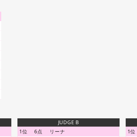
JUDGE B
1位
6点
リーナ
1位