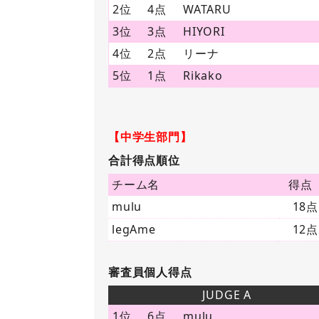
2位
4点
WATARU
3位
3点
HIYORI
4位
2点
リーナ
5位
1点
Rikako
【中学生部門】
合計得点順位
チーム名
得点
mulu
18点
legAme
12点
審査員個人得点
JUDGE A
1位
6点
mulu