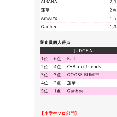
AIRANA
2点
蓮華
2点
AmArYs
1点
Ganbee
1点
審査員個人得点
JUDGE A
1位
6点
K.I.T
2位
4点
C+B box friends
3位
3点
GOOSE BUMPS
4位
2点
蓮華
5位
1点
Ganbee
【小学生ソロ部門】