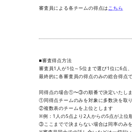
審査員による各チームの得点は
こちら
■審査得点方法
審査員1人が1位～5位まで選び1位に6点、
最終的に各審査員の得点のみの総合得点
同得点の場合①〜③の順番で決定いたし
①同得点チームのみを対象に多数決を取
②複数表のチームを上位とします
※例：1人の5点より2人からの5点が上位
③ここまでで決まらない場合は同率のみを
※審査員同士での話し合いなどは一切行