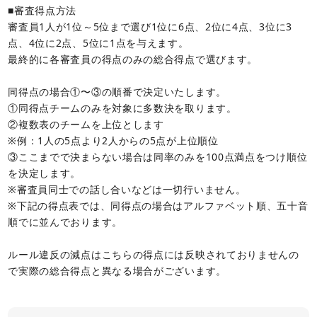
■審査得点方法
審査員1人が1位～5位まで選び1位に6点、2位に4点、3位に3
点、4位に2点、5位に1点を与えます。
最終的に各審査員の得点のみの総合得点で選びます。
同得点の場合①〜③の順番で決定いたします。
①同得点チームのみを対象に多数決を取ります。
②複数表のチームを上位とします
※例：1人の5点より2人からの5点が上位順位
③ここまでで決まらない場合は同率のみを100点満点をつけ順位
を決定します。
※審査員同士での話し合いなどは一切行いません。
※下記の得点表では、同得点の場合はアルファベット順、五十音
順でに並んでおります。
ルール違反の減点はこちらの得点には反映されておりませんの
で実際の総合得点と異なる場合がございます。