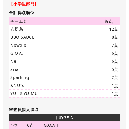
【小学生部門】
合計得点順位
チーム名
得点
八咫烏
12点
BBQ SAUCE
8点
Newbie
7点
G.O.A.T
6点
Nei
6点
aria
5点
Sparking
2点
&NUTs.
1点
YU-I＆YU-MU
1点
審査員個人得点
JUDGE A
1位
6点
G.O.A.T