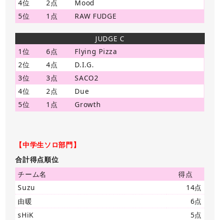
4位
2点
Mood
5位
1点
RAW FUDGE
JUDGE C
1位
6点
Flying Pizza
2位
4点
D.I.G.
3位
3点
SACO2
4位
2点
Due
5位
1点
Growth
【中学生ソロ部門】
合計得点順位
チーム名
得点
Suzu
14点
由暖
6点
sHiK
5点