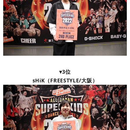
▾3位
sHiK（FREESTYLE/大阪）