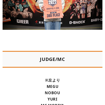
JUDGE/MC
※左より
MEGU
NOBOU
YURI