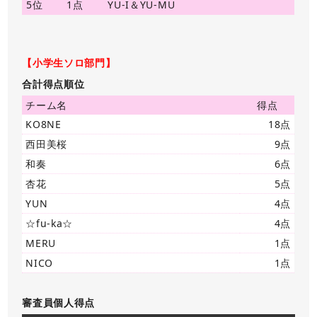
5位
1点
YU-I＆YU-MU
【小学生ソロ部門】
合計得点順位
チーム名
得点
KO8NE
18点
西田美桜
9点
和奏
6点
杏花
5点
YUN
4点
☆fu-ka☆
4点
MERU
1点
NICO
1点
審査員個人得点