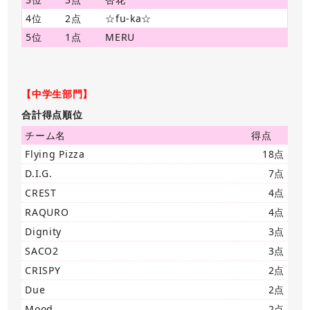
4位
2点
☆fu-ka☆
5位
1点
MERU
【中学生部門】
合計得点順位
チーム名
得点
Flying Pizza
18点
D.I.G.
7点
CREST
4点
RAQURO
4点
Dignity
3点
SACO2
3点
CRISPY
2点
Due
2点
Mood
2点