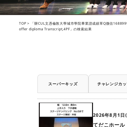
TOP
>
「辦CUL文憑倫敦大學城市學院畢業證成績單Q微信168899991
offer diploma Transcript,4PF」の検索結果
スーパーキッズ
チャレンジカッ
2026年8月1日(
てだこホール