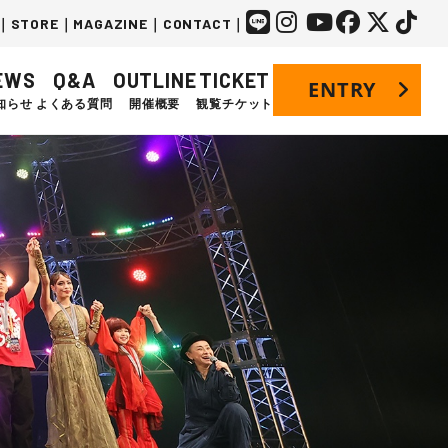
｜
STORE
｜
MAGAZINE
｜
CONTACT
｜
EWS
Q&A
OUTLINE
TICKET
ENTRY
知らせ
よくある質問
開催概要
観覧チケット